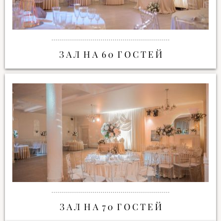
З А Л Н А 6 0 Г О С Т Е Й
З А Л Н А 7 0 Г О С Т Е Й