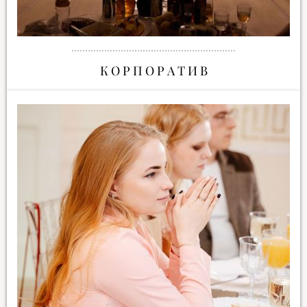
К О Р П О Р А Т И В