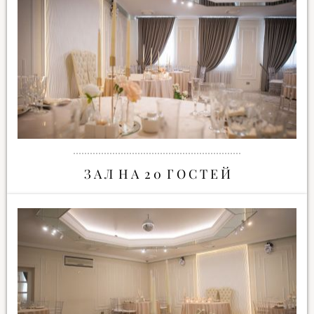
З А Л Н А 2 0 Г О С Т Е Й