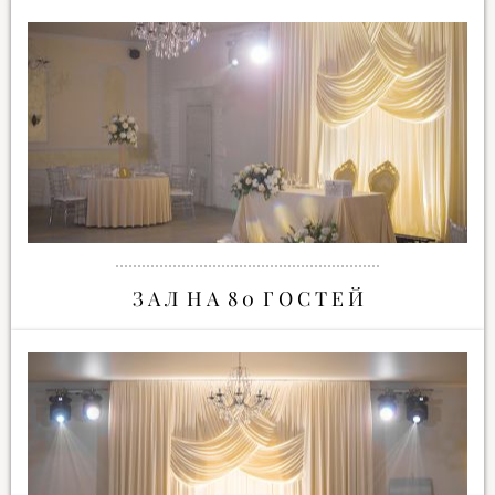
З А Л Н А 8 0 Г О С Т Е Й