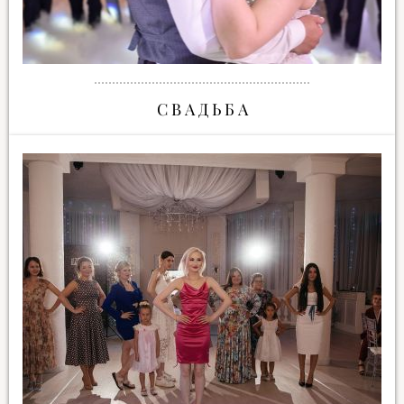
С В А Д Ь Б А