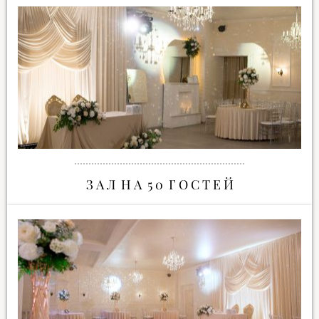
З А Л Н А 5 0 Г О С Т Е Й