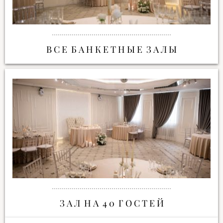
В С Е Б А Н К Е Т Н Ы Е З А Л Ы
З А Л Н А 4 0 Г О С Т Е Й