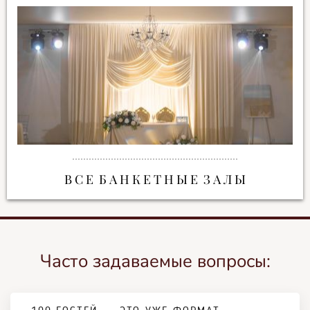
В С Е Б А Н К Е Т Н Ы Е З А Л Ы
Часто задаваемые вопросы: