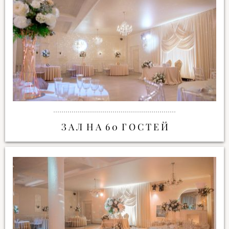
З А Л Н А 6 0 Г О С Т Е Й