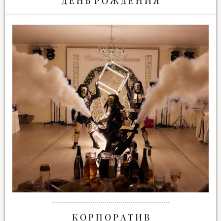
Д Е Н Ь Р О Ж Д Е Н И Я
К О Р П О Р А Т И В