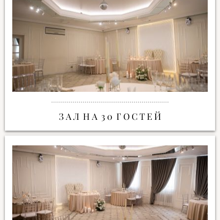
З А Л Н А 3 0 Г О С Т Е Й