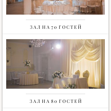
З А Л Н А 7 0 Г О С Т Е Й
З А Л Н А 8 0 Г О С Т Е Й