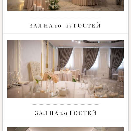
З А Л Н А 1 0 - 1 5 Г О С Т Е Й
З А Л Н А 2 0 Г О С Т Е Й