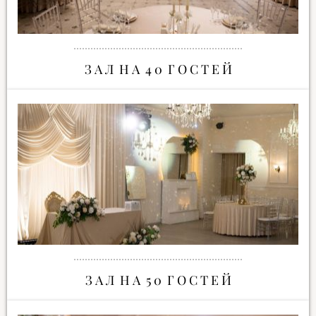
З А Л Н А 4 0 Г О С Т Е Й
З А Л Н А 5 0 Г О С Т Е Й