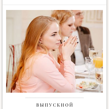
В Ы П У С К Н О Й