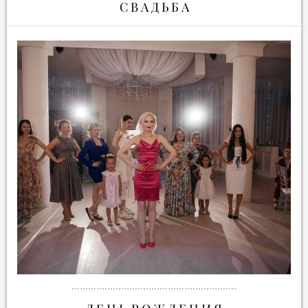
С В А Д Ь Б А